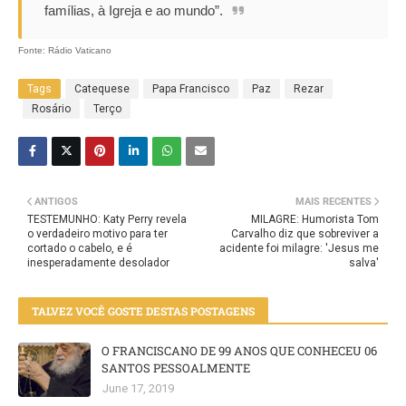
famílias, à Igreja e ao mundo”.
Fonte: Rádio Vaticano
Tags
Catequese
Papa Francisco
Paz
Rezar
Rosário
Terço
ANTIGOS
MAIS RECENTES
TESTEMUNHO: Katy Perry revela
MILAGRE: Humorista Tom
o verdadeiro motivo para ter
Carvalho diz que sobreviver a
cortado o cabelo, e é
acidente foi milagre: 'Jesus me
inesperadamente desolador
salva'
TALVEZ VOCÊ GOSTE DESTAS POSTAGENS
O FRANCISCANO DE 99 ANOS QUE CONHECEU 06
SANTOS PESSOALMENTE
June 17, 2019