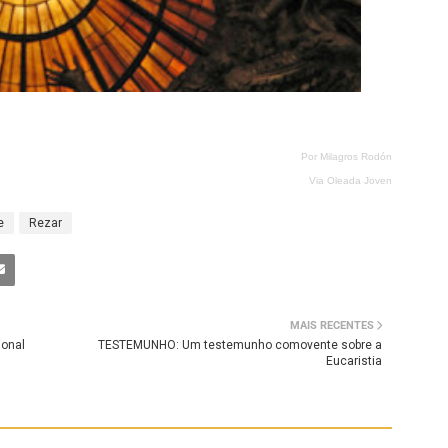
Por Milagros Rodón
Via Oleada Joven
e
Rezar
MAIS RECENTES
ional
TESTEMUNHO: Um testemunho comovente sobre a
Eucaristia