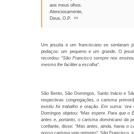
aos meus olhos.
Atenciosamente,
Deus, O.P.
Um jesuíta e um franciscano se sentaram pa
pedaços: um pequeno e um grande. O jesuíta
recordou: “
São Francisco sempre nos ensinou
mesmo lhe facilitei a escolha“.
São Bento, São Domingos, Santo Inácio e São
respectivas congregações, o carisma primord
existiu foi trabalho e oração. Em suma: ‘ora 
Domingos objetou:
“Mas espere. Para que o Éd
antes e, portanto, o carisma dominicano da pr
confiante, disse:
“Mas antes, ainda, havia o c
nosso carisma veio primeiro”
. São Francisco, s