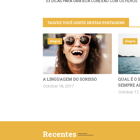
03 DICAS PARA UMA BOA CONEXÃO COM OS FILHOS
TALVEZ VOCÊ GOSTE DESTAS POSTAGENS
Alegria
Alegria
A LINGUAGEM DO SORISSO
QUAL É O 
SEMPRE A
October 18, 2017
October 17,
Recentes