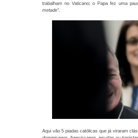
trabalham no Vaticano; o Papa fez uma pa
metade”.
Aqui vão 5 piadas católicas que já viraram clá
dominicanos, franciscanos, jesuítas ou trapistas