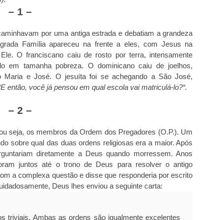
– 1 –
caminhavam por uma antiga estrada e debatiam a grandeza
agrada Família apareceu na frente a eles, com Jesus na
le. O franciscano caiu de rosto por terra, intensamente
o em tamanha pobreza. O dominicano caiu de joelhos,
 Maria e José. O jesuíta foi se achegando a São José,
“E então, você já pensou em qual escola vai matriculá-lo?“.
– 2 –
 ou seja, os membros da Ordem dos Pregadores (O.P.). Um
o sobre qual das duas ordens religiosas era a maior. Após
rguntariam diretamente a Deus quando morressem. Anos
ram juntos até o trono de Deus para resolver o antigo
om a complexa questão e disse que responderia por escrito
cuidadosamente, Deus lhes enviou a seguinte carta:
os triviais. Ambas as ordens são igualmente excelentes