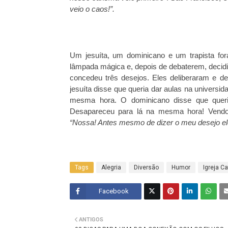
veio o caos!”.
Um jesuíta, um dominicano e um trapista fo
lâmpada mágica e, depois de debaterem, decidi
concedeu três desejos. Eles deliberaram e d
jesuíta disse que queria dar aulas na univers
mesma hora. O dominicano disse que queri
Desapareceu para lá na mesma hora! Vendo 
“Nossa! Antes mesmo de dizer o meu desejo ele 
Tags
Alegria
Diversão
Humor
Igreja Ca
Facebook
Twitt
ANTIGOS
er