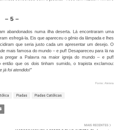
– 5 –
ram abandonados numa ilha deserta. Lá encontraram uma
ram esfregá-la. Eis que apareceu o gênio da lâmpada e lhes
ecidiram que seria justo cada um apresentar um desejo. O
idade mais famosa do mundo – e puf! Desapareceu para lá na
a pregar a Palavra na maior igreja do mundo – e puf!
então que os dois tinham sumido, o trapista exclamou:
já foi atendido!”
Fonte: Aleteia
tólica
Piadas
Piadas Católicas
MAIS RECENTES