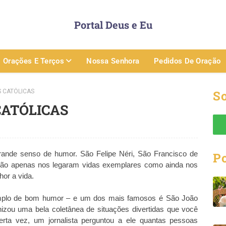
Portal Deus e Eu
Orações E Terços
Nossa Senhora
Pedidos De Oração
S CATÓLICAS
So
CATÓLICAS
rande senso de humor. São Felipe Néri, São Francisco de
P
 não apenas nos legaram vidas exemplares como ainda nos
or a vida.
mplo de bom humor – e um dos mais famosos é São João
nizou uma bela coletânea de situações divertidas que você
certa vez, um jornalista perguntou a ele quantas pessoas