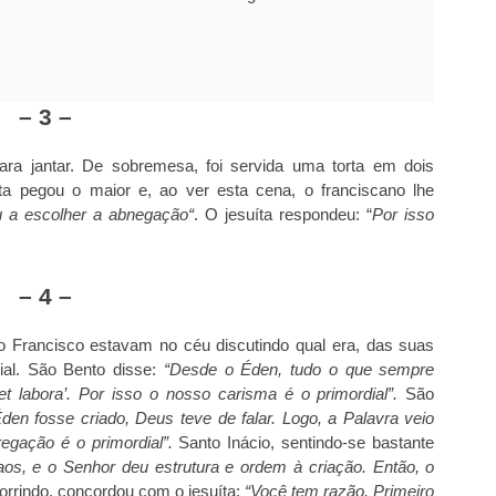
– 3 –
ra jantar. De sobremesa, foi servida uma torta em dois
 pegou o maior e, ao ver esta cena, o franciscano lhe
 a escolher a abnegação“
. O jesuíta respondeu: “
Por isso
– 4 –
 Francisco estavam no céu discutindo qual era, das suas
ial. São Bento disse:
“Desde o Éden, tudo o que sempre
et labora’. Por isso o nosso carisma é o primordial”.
São
en fosse criado, Deus teve de falar. Logo, a Palavra veio
egação é o primordial”.
Santo Inácio, sentindo-se bastante
aos, e o Senhor deu estrutura e ordem à criação. Então, o
orrindo, concordou com o jesuíta:
“Você tem razão. Primeiro