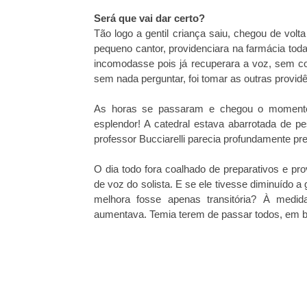
Será que vai dar certo?
Tão logo a gentil criança saiu, chegou de vol
pequeno cantor, providenciara na farmácia tod
incomodasse pois já recuperara a voz, sem co
sem nada perguntar, foi tomar as outras provi
As horas se passaram e chegou o momento 
esplendor! A catedral estava abarrotada de p
professor Bucciarelli parecia profundamente p
O dia todo fora coalhado de preparativos e prov
de voz do solista. E se ele tivesse diminuído 
melhora fosse apenas transitória? À medi
aumentava. Temia terem de passar todos, em 