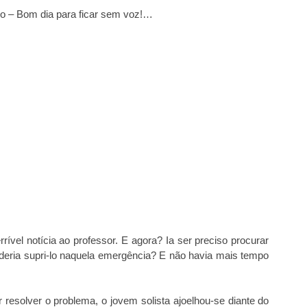
o – Bom dia para ficar sem voz!…
rível notícia ao professor. E agora? Ia ser preciso procurar
deria supri-lo naquela emergência? E não havia mais tempo
r resolver o problema, o jovem solista ajoelhou-se diante do