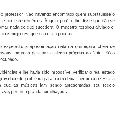
ta o professor. Não havendo encontrado quem substituísse o
a espécie de remédios. Ângelo, porém, lhe disse que não se
ntar nada do que sucedera. O maestro respirou aliviado e,
dências urgentes, que não eram poucas…
esperado: a apresentação natalina começava cheia de
essoas tomadas pela paz e alegria próprias ao Natal. Só o
reocupado.
idências e lhe havia sido impossível verificar o real estado
a gravidade do problema para não o deixar perturbado? E se a
da que as músicas iam sendo apresentadas seu receio
breve, por uma grande humilhação…