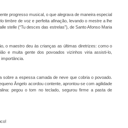
ente progresso musical, o que alegrava de maneira especial
o timbre de voz e perfeita afinação, levando o mestre a lhe
dalle stelle (“Tu desces das estrelas”), de Santo Afonso Maria
, o maestro deu às crianças as últimas diretrizes: como o
ão e muita gente dos povoados vizinhos viria assisti-lo,
 importância.
ça sobre a espessa camada de neve que cobria o povoado.
equeno Ângelo acordou contente, aprontou-se com agilidade
alina: pegou o tom no teclado, segurou firme a pasta de
uco!