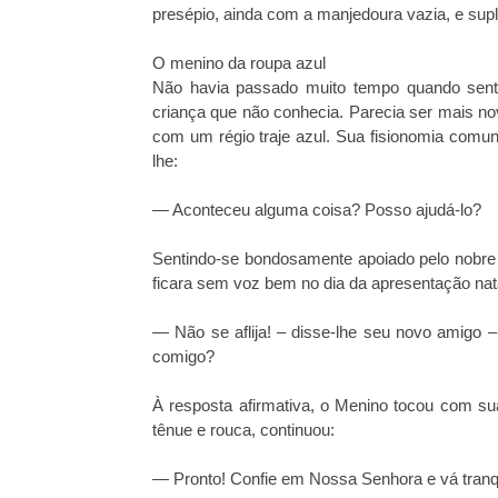
presépio, ainda com a manjedoura vazia, e sup
O menino da roupa azul
Não havia passado muito tempo quando senti
criança que não conhecia. Parecia ser mais nov
com um régio traje azul. Sua fisionomia comun
lhe:
— Aconteceu alguma coisa? Posso ajudá-lo?
Sentindo-se bondosamente apoiado pelo nobre 
ficara sem voz bem no dia da apresentação natali
— Não se aflija! – disse-lhe seu novo amigo 
comigo?
À resposta afirmativa, o Menino tocou com s
tênue e rouca, continuou:
— Pronto! Confie em Nossa Senhora e vá tranqu