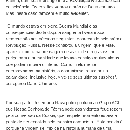
Fátima, com sua mensagem, e a Revolução Russa não são
coincidência. Os cristãos vemos a mão de Deus em tudo.
Mas, neste caso também é muito evidente”.
“O mundo estava em plena Guerra Mundial e as
consequências desta disputa sangrenta tiveram sua
repercussão nas décadas seguintes, começando pelo própria
Revolução Russa. Nesse contexto, a Virgem, que é Mãe,
aparece com uma mensagem de aviso de um gravíssimo
perigo para a humanidade que levava consigo muitas almas
que podiam ir para o inferno. Como infelizmente
comprovamos, na história, o comunismo trouxe muita
calamidade. Inclusive hoje, vive-se seus últimos suspiros”,
assegurou Darío Chimeno.
Por sua parte, Josemaría Navalpotro pontuou ao Grupo ACI
que Nossa Senhora de Fátima pede aos videntes “que rezem
pela conversão da Rússia, que naquele momento estava a
ponto de ser engolida pelo monstro comunista”. Este pedido é
porque “a Virgem se implica na história humana de uma