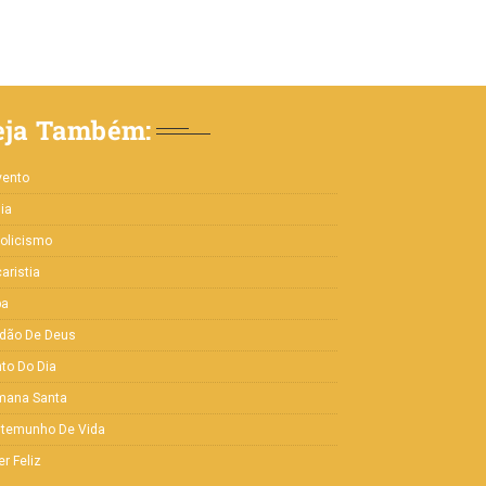
eja Também:
vento
lia
olicismo
aristia
pa
rdão De Deus
to Do Dia
mana Santa
stemunho De Vida
er Feliz