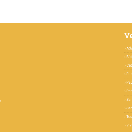
V
Ad
Bíb
Cat
e
Euc
Pa
Pe
San
m
a
Se
Te
Viv