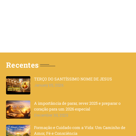
Recentes
TERÇO DO SANTÍSSIMO NOME DE JESUS
January 05, 2026
A importância de parar, rever 2025 e preparar o
coração para um 2026 especial
December 30, 2025
Formação e Cuidado com a Vida: Um Caminho de
Amor, Fé e Consciência