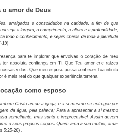
 o amor de Deus
es, arraigados e consolidados na caridade, a fim de que
al seja a largura, o comprimento, a altura e a profundidade,
fia todo o conhecimento, e sejais cheios de toda a plenitude
-19).
esença para te implorar que envolvas o coração de meu
ter absoluta confiança em Ti. Que Teu amor crie raízes
 nossas vidas. Que meu esposo possa conhecer Tua infinita
 é mais real do que qualquer experiência terrena.
 vocação como esposo
ambém Cristo amou a igreja, e a si mesmo se entregou por
vagem da água, pela palavra;
Para a apresentar a si mesmo
oisa semelhante, mas santa e irrepreensível.
Assim devem
como a seus próprios corpos. Quem ama a sua mulher, ama-
s 5:25-28) .