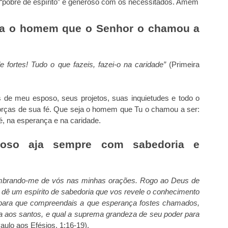
r “pobre de espírito” e generoso com os necessitados. Amém
a o homem que o Senhor o chamou a
e fortes! Tudo o que fazeis, fazei-o na caridade”
(Primeira
s de meu esposo, seus projetos, suas inquietudes e todo o
e forças de sua fé. Que seja o homem que Tu o chamou a ser:
é, na esperança e na caridade.
o aja sempre com sabedoria e
embrando-me de vós nas minhas orações. Rogo ao Deus de
s dê um espírito de sabedoria que vos revele o conhecimento
, para que compreendais a que esperança fostes chamados,
rva aos santos, e qual a suprema grandeza de seu poder para
aulo aos Efésios, 1:16-19).