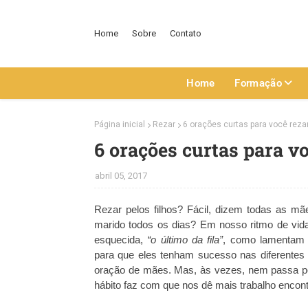
Home
Sobre
Contato
Home
Formação
Página inicial
Rezar
6 orações curtas para você reza
6 orações curtas para v
abril 05, 2017
Rezar pelos filhos? Fácil, dizem todas as m
marido todos os dias? Em nosso ritmo de vid
esquecida,
“o último da fila”
, como lamentam a
para que eles tenham sucesso nas diferentes 
oração de mães. Mas, às vezes, nem passa po
hábito faz com que nos dê mais trabalho encont