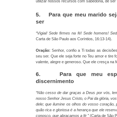
utilizar nossos recursos com sabedoria, de se
5. Para que meu marido sej
ser
“Vigiai! Sede firmes na fé! Sede homens! Sed
Carta de São Paulo aos Coríntios, 16:13-14).
Oração:
Senhor, confio a Ti todas as decisõe
seu ser. Que ele seja forte no Teu amor e tir
valente, alegre e generoso. Que ele cresça na f
6. Para que meu espos
discernimento
“Não cesso de dar graças a Deus por vós, l
nosso Senhor Jesus Cristo, o Pai da glória, vo
dele; que ilumine os olhos do vosso coração
quão rica e gloriosa é a herança que ele rese
conosco, que abraçamos a fé ”
(Carta de São P