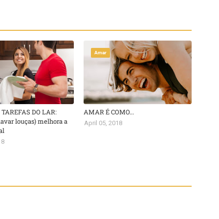
Amar
S TAREFAS DO LAR:
AMAR É COMO...
lavar louças) melhora a
April 05, 2018
al
18