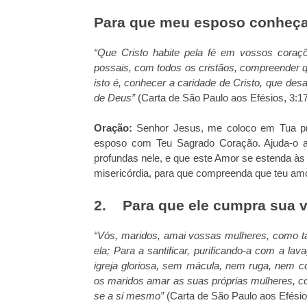
Para que meu esposo conheça
“Que Cristo habite pela fé em vossos coraçõ
possais, com todos os cristãos, compreender qu
isto é, conhecer a caridade de Cristo, que desa
de Deus”
(Carta de São Paulo aos Efésios, 3:17
Oração:
Senhor Jesus, me coloco em Tua pr
esposo com Teu Sagrado Coração. Ajuda-o a 
profundas nele, e que este Amor se estenda às
misericórdia, para que compreenda que teu amor
2. Para que ele cumpra sua
“Vós, maridos, amai vossas mulheres, como t
ela;
Para a santificar, purificando-a com a la
igreja gloriosa, sem mácula, nem ruga, nem c
os maridos amar as suas próprias mulheres, 
se a si mesmo”
(Carta de São Paulo aos Efésio