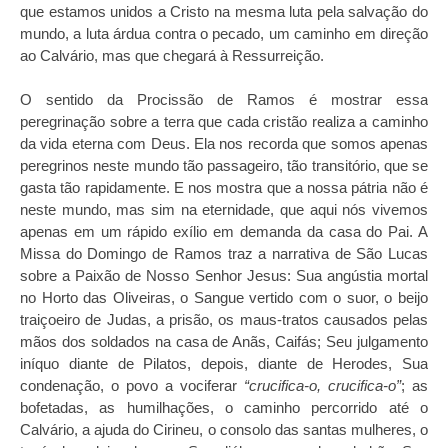
que estamos unidos a Cristo na mesma luta pela salvação do
mundo, a luta árdua contra o pecado, um caminho em direção
ao Calvário, mas que chegará à Ressurreição.
O sentido da Procissão de Ramos é mostrar essa
peregrinação sobre a terra que cada cristão realiza a caminho
da vida eterna com Deus. Ela nos recorda que somos apenas
peregrinos neste mundo tão passageiro, tão transitório, que se
gasta tão rapidamente. E nos mostra que a nossa pátria não é
neste mundo, mas sim na eternidade, que aqui nós vivemos
apenas em um rápido exílio em demanda da casa do Pai. A
Missa do Domingo de Ramos traz a narrativa de São Lucas
sobre a Paixão de Nosso Senhor Jesus: Sua angústia mortal
no Horto das Oliveiras, o Sangue vertido com o suor, o beijo
traiçoeiro de Judas, a prisão, os maus-tratos causados pelas
mãos dos soldados na casa de Anãs, Caifás; Seu julgamento
iníquo diante de Pilatos, depois, diante de Herodes, Sua
condenação, o povo a vociferar
“crucifica-o, crucifica-o”
; as
bofetadas, as humilhações, o caminho percorrido até o
Calvário, a ajuda do Cirineu, o consolo das santas mulheres, o