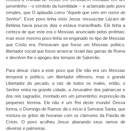
jumentinho – o símbolo da humildade – e aclamado pelo povo
simples, que O aplaudia como
“Aquele que vem em nome do
Senhor”
. Esse povo tinha visto Jesus ressuscitar Lázaro de
Betânia havia poucos dias e estava maravilhado. Ele tinha a
certeza de que este era o Messias anunciado pelos profetas;
mas esse mesmo povo tinha se enganado no tipo de Messias
que Cristo era. Pensavam que fosse um Messias político,
libertador social que fosse arrancar Israel das garras de Roma
e devolver-lhe o apogeu dos tempos de Salomão.
Para deixar claro a este povo que Ele não era um Messias
temporal e político, um libertador efêmero, mas o grande
Libertador do pecado, a raiz de todos os males, então, o
Senhor entra na grande cidade, a Jerusalém dos patriarcas e
dos reis sagrados, montado em um jumentinho; expressão da
pequenez terrena. Ele não é um Rei deste mundo! Dessa
forma, o Domingo de Ramos dá o início à Semana Santa, que
mistura os gritos de hosanas com os clamores da Paixão de
Cristo. O povo acolheu Jesus abanando seus ramos de
oliveiras e palmeiras.