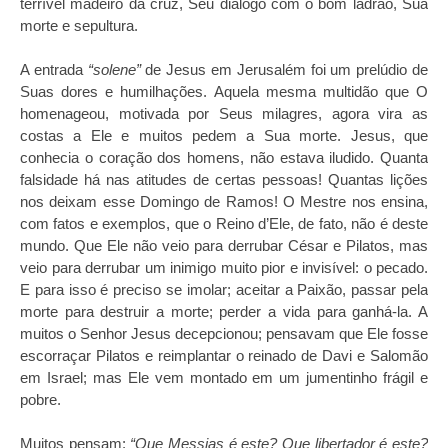
terrível madeiro da cruz, Seu diálogo com o bom ladrão, Sua
morte e sepultura.
A entrada
“solene”
de Jesus em Jerusalém foi um prelúdio de
Suas dores e humilhações. Aquela mesma multidão que O
homenageou, motivada por Seus milagres, agora vira as
costas a Ele e muitos pedem a Sua morte. Jesus, que
conhecia o coração dos homens, não estava iludido. Quanta
falsidade há nas atitudes de certas pessoas! Quantas lições
nos deixam esse Domingo de Ramos! O Mestre nos ensina,
com fatos e exemplos, que o Reino d’Ele, de fato, não é deste
mundo. Que Ele não veio para derrubar César e Pilatos, mas
veio para derrubar um inimigo muito pior e invisível: o pecado.
E para isso é preciso se imolar; aceitar a Paixão, passar pela
morte para destruir a morte; perder a vida para ganhá-la. A
muitos o Senhor Jesus decepcionou; pensavam que Ele fosse
escorraçar Pilatos e reimplantar o reinado de Davi e Salomão
em Israel; mas Ele vem montado em um jumentinho frágil e
pobre.
Muitos pensam:
“Que Messias é este? Que libertador é este?