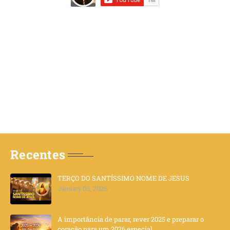
Recentes
TERÇO DO SANTÍSSIMO NOME DE JESUS
January 05, 2026
A importância de parar, rever 2025 e preparar o
coração para um 2026 especial