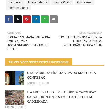
Formação
Igreja Católica
Jesus Cristo
Quaresma
Semana Santa
ANTIGOS
MAIS RECENTES
O GUIA DA SEMANA SANTA, DIA
HOJE É CELEBRADA A QUINTA-
POR DIA, PARA
FEIRA SANTA, DIA DA
ACOMPANHARMOS JESUS DE
INSTITUIÇÃO DA EUCARISTIA
PERTO!
TALVEZ VOCÊ GOSTE DESTAS POSTAGENS
O MILAGRE DA LÍNGUA VIVA DO MÁRTIR DA
CONFISSÃO
March 19, 2018
E A PROFECIA DO FIM DA IGREJA CATÓLICA?
SALVADOR REÚNE 250 MIL CATÓLICOS EM
CAMINHADA
March 06, 2018