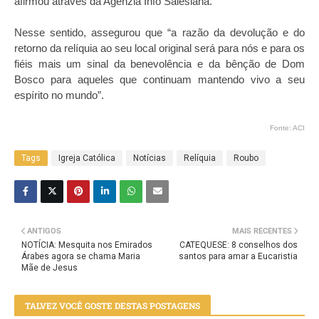
afirmou através da Agenzia Info Salesiana.
Nesse sentido, assegurou que “a razão da devolução e do
retorno da relíquia ao seu local original será para nós e para os
fiéis mais um sinal da benevolência e da bênção de Dom
Bosco para aqueles que continuam mantendo vivo a seu
espírito no mundo”.
Fonte: ACI
Tags
Igreja Católica
Notícias
Relíquia
Roubo
ANTIGOS
MAIS RECENTES
NOTÍCIA: Mesquita nos Emirados
CATEQUESE: 8 conselhos dos
Árabes agora se chama Maria
santos para amar a Eucaristia
Mãe de Jesus
TALVEZ VOCÊ GOSTE DESTAS POSTAGENS