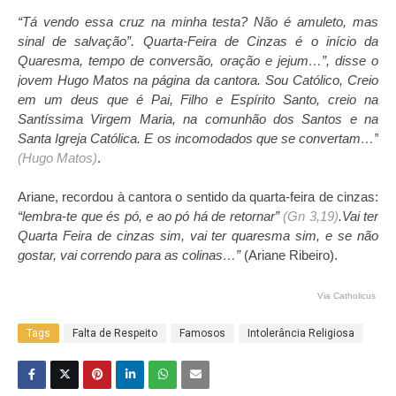
“Tá vendo essa cruz na minha testa? Não é amuleto, mas
sinal de salvação”. Quarta-Feira de Cinzas é o início da
Quaresma, tempo de conversão, oração e jejum…”, disse o
jovem Hugo Matos na página da cantora. Sou Católico, Creio
em um deus que é Pai, Filho e Espírito Santo, creio na
Santíssima Virgem Maria, na comunhão dos Santos e na
Santa Igreja Católica. E os incomodados que se convertam…”
(Hugo Matos)
.
Ariane, recordou à cantora o sentido da quarta-feira de cinzas:
“lembra-te que és pó, e ao pó há de retornar”
(Gn 3,19)
.Vai ter
Quarta Feira de cinzas sim, vai ter quaresma sim, e se não
gostar, vai correndo para as colinas…”
(Ariane Ribeiro).
Via Catholicus
Tags
Falta de Respeito
Famosos
Intolerância Religiosa