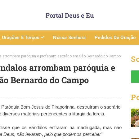
Portal Deus e Eu
Orações E Terços
Nossa Senhora
Pedidos De Oração
s arrombam paróquia e profanam sacrário em São Bernardo do Campo
So
ndalos arrombam paróquia e
São Bernardo do Campo
P
a Paróquia Bom Jesus de Piraporinha, destruíram o sacrário,
iversos materiais pertencentes a liturgia da Igreja.
 disse que os vândalos entraram na madrugada, mas não
a Deus, não levaram, pelo que podemos perceber
".