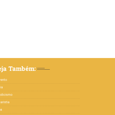
eja Também:
vento
lia
olicismo
aristia
pa