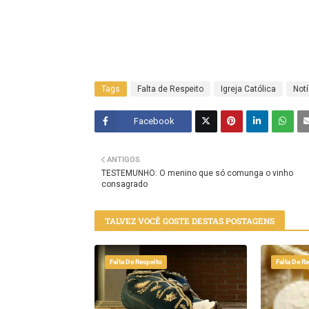
Tags
Falta de Respeito
Igreja Católica
Notí
Facebook
Twitt
ANTIGOS
er
TESTEMUNHO: O menino que só comunga o vinho
consagrado
TALVEZ VOCÊ GOSTE DESTAS POSTAGENS
Falta De Respeito
Falta De R