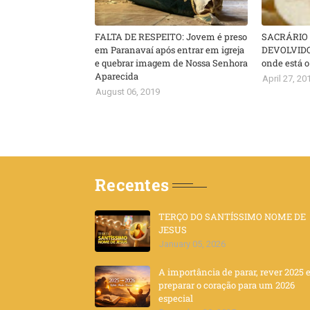
FALTA DE RESPEITO: Jovem é preso
SACRÁRIO
em Paranavaí após entrar em igreja
DEVOLVIDO
e quebrar imagem de Nossa Senhora
onde está o
Aparecida
April 27, 20
August 06, 2019
Recentes
TERÇO DO SANTÍSSIMO NOME DE
JESUS
January 05, 2026
A importância de parar, rever 2025 
preparar o coração para um 2026
especial