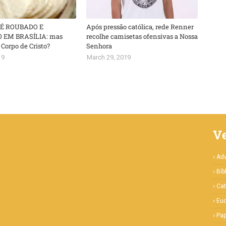
 É ROUBADO E
Após pressão católica, rede Renner
 EM BRASÍLIA: mas
recolhe camisetas ofensivas a Nossa
 Corpo de Cristo?
Senhora
19
March 29, 2019
V
Ad
Bíb
Cat
e
Euc
Pa