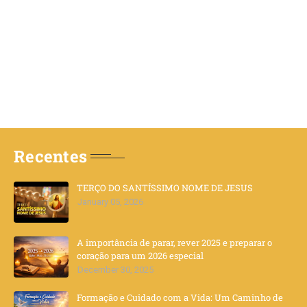
Recentes
TERÇO DO SANTÍSSIMO NOME DE JESUS
January 05, 2026
A importância de parar, rever 2025 e preparar o
coração para um 2026 especial
December 30, 2025
Formação e Cuidado com a Vida: Um Caminho de