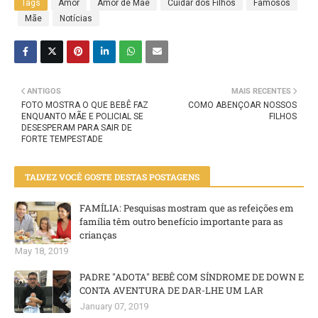
Tags
Amor
Amor de Mãe
Cuidar dos Filhos
Famosos
Mãe
Notícias
ANTIGOS
MAIS RECENTES
FOTO MOSTRA O QUE BEBÊ FAZ
COMO ABENÇOAR NOSSOS
ENQUANTO MÃE E POLICIAL SE
FILHOS
DESESPERAM PARA SAIR DE
FORTE TEMPESTADE
TALVEZ VOCÊ GOSTE DESTAS POSTAGENS
FAMÍLIA: Pesquisas mostram que as refeições em
família têm outro benefício importante para as
crianças
May 18, 2019
PADRE "ADOTA" BEBÊ COM SÍNDROME DE DOWN E
CONTA AVENTURA DE DAR-LHE UM LAR
January 07, 2019