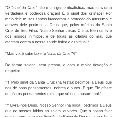
*O
“sinal da Cruz”
não é um gesto ritualístico, mas sim, uma
verdadeira e poderosa oração! É o sinal dos cristãos! Por
meio dele muitos santos invocaram a proteção do Altíssimo, e
através dele pedimos a Deus que, pelos méritos da Santa
Cruz de Seu Filho, Nosso Senhor Jesus Cristo, Ele nos livre
dos nossos inimigos, e de todas as ciladas do mal, que
atentam contra a nossa saúde física e espiritual.*
*Mas você sabe fazer o
“sinal da Cruz”
?!*
De forma solene, sem pressa, e com a maior devoção e
respeito:
*† Pelo sinal da Santa Cruz (na testa): pedimos a Deus que
nos dê bons pensamentos, nobres e puros. E que Ele afaste
de nós os pensamentos ruins, que só nos causam mal.*
*† Livrai-nos Deus, Nosso Senhor (na boca): pedimos a Deus
que de nossos lábios só saiam louvores. Que o nosso falar
seja sempre para a edificação do Reino de Deus e para o bem