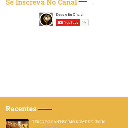
Se Inscreva No Canal
Recentes
TERÇO DO SANTÍSSIMO NOME DE JESUS
January 05, 2026