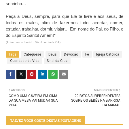
sobrinho…
Peça a Deus, sempre, para que Ele te livre e aos seus, de
todos os males, afim de fazermos tudo, acordar, comer,
estudar, trabalhar, dormir, viajar… Em nome do Pai, do Filho, e
do Espírito Santo! Amém!*
(Autor desconhecido. Via Juventude OA)
Tags
Catequese
Deus
Devoção
Fé
Igreja Católica
Qualidade de Vida
Sinal da Cruz
ANTIGOS
MAIS RECENTES
COMO UMA CAVEIRA EM CIMA
20 FATOS SURPREENDENTES
DA SUA MESA VAI MUDAR SUA
SOBRE OS BEBÊS NA BARRIGA
VIDA
DA MAMÃE
TALVEZ VOCÊ GOSTE DESTAS POSTAGENS