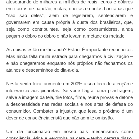
atesourando de milhares a milhões de reais, euros e dólares
em caixas de papelão, malas, cuecas e contas bancárias que
“não são deles”, além de legislarem, sentenciarem e
governarem em causa própria à custa dos brasileiros, que,
seja como contribuintes, seja como consumidores, ainda
pagam o dobro do dobro e não levam a metade da metade.
As coisas estão melhorando? Estão. É importante reconhecer.
Mas ainda falta muita estrada para chegarmos à civilização –
e não chegaremos enquanto nós próprios não fecharmos os
atalhos e descaminhos do dia-a-dia.
Nesta sexta-feira, aumente em 200% a sua taxa de atenção e
intolerância aos picaretas. Se você flagrar uma pilantragem,
salve a imagem da tela, tire fotos, filme, reúna provas e detone
a desonestidade nas redes sociais e nos sites de defesa do
consumidor. Combater a injustiça que lesa o próximo é um
dever de consciência cristã que não admite omissão.
Um dia funcionarão em nosso país mecanismos como
consciência, ética e vergonha na cara – tenho certeza disso.