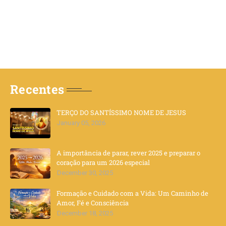
Recentes
TERÇO DO SANTÍSSIMO NOME DE JESUS
January 05, 2026
A importância de parar, rever 2025 e preparar o
coração para um 2026 especial
December 30, 2025
Formação e Cuidado com a Vida: Um Caminho de
Amor, Fé e Consciência
December 18, 2025