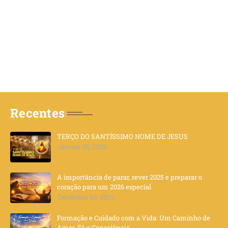
Recentes
TERÇO DO SANTÍSSIMO NOME DE JESUS
January 05, 2026
A importância de parar, rever 2025 e preparar o
coração para um 2026 especial
December 30, 2025
Formação e Cuidado com a Vida: Um Caminho de
Amor, Fé e Consciência