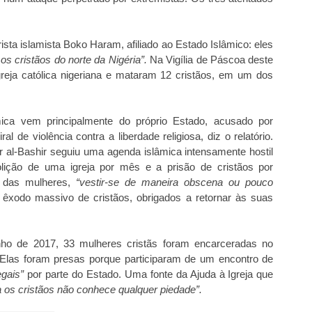
rista islamista Boko Haram, afiliado ao Estado Islâmico: eles
s cristãos do norte da Nigéria”.
Na Vigília de Páscoa deste
greja católica nigeriana e mataram 12 cristãos, em um dos
a vem principalmente do próprio Estado, acusado por
l de violência contra a liberdade religiosa, diz o relatório.
 al-Bashir seguiu uma agenda islâmica intensamente hostil
olição de uma igreja por mês e a prisão de cristãos por
 das mulheres,
“vestir-se de maneira obscena ou pouco
odo massivo de cristãos, obrigados a retornar às suas
unho de 2017, 33 mulheres cristãs foram encarceradas no
. Elas foram presas porque participaram de um encontro de
legais”
por parte do Estado. Uma fonte da Ajuda à Igreja que
a os cristãos não conhece qualquer piedade”.