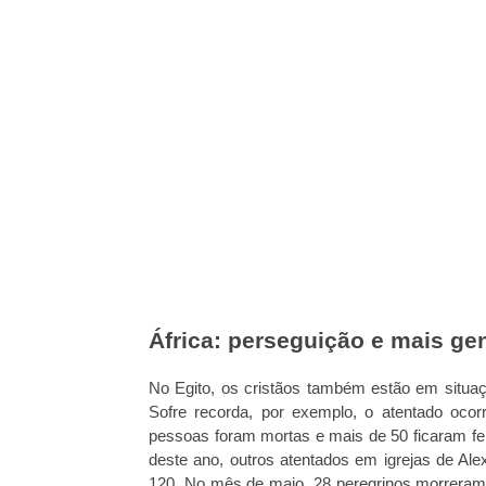
África: perseguição e mais ge
No Egito, os cristãos também estão em situaçã
Sofre recorda, por exemplo, o atentado oc
pessoas foram mortas e mais de 50 ficaram f
deste ano, outros atentados em igrejas de Al
120. No mês de maio, 28 peregrinos morreram 