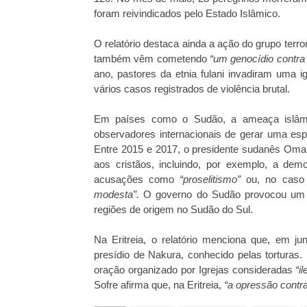
foram reivindicados pelo Estado Islâmico.
O relatório destaca ainda a ação do grupo terro
também vêm cometendo
“um genocídio contra o
ano, pastores da etnia fulani invadiram uma i
vários casos registrados de violência brutal.
Em países como o Sudão, a ameaça islâmic
observadores internacionais de gerar uma espira
Entre 2015 e 2017, o presidente sudanês Omar
aos cristãos, incluindo, por exemplo, a dem
acusações como
“proselitismo”
ou, no caso
modesta”.
O governo do Sudão provocou um êx
regiões de origem no Sudão do Sul.
Na Eritreia, o relatório menciona que, em j
presídio de Nakura, conhecido pelas torturas
oração organizado por Igrejas consideradas
“i
Sofre afirma que, na Eritreia,
“a opressão contr