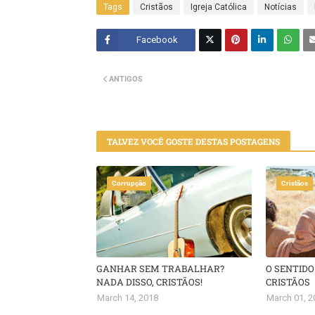
Tags
Cristãos
Igreja Católica
Notícias
Facebook
Twitt
ANTIGOS
er
TALVEZ VOCÊ GOSTE DESTAS POSTAGENS
Corrupção
Cristãos
GANHAR SEM TRABALHAR?
O SENTIDO
NADA DISSO, CRISTÃOS!
CRISTÃOS
March 14, 2018
March 01, 2