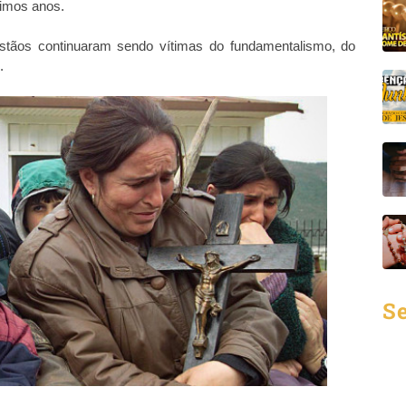
timos anos.
istãos continuaram sendo vítimas do fundamentalismo, do
.
Se