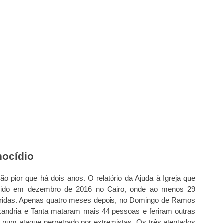
nocídio
o pior que há dois anos. O relatório da Ajuda à Igreja que
orrido em dezembro de 2016 no Cairo, onde ao menos 29
eridas. Apenas quatro meses depois, no Domingo de Ramos
exandria e Tanta mataram mais 44 pessoas e feriram outras
num ataque perpetrado por extremistas. Os três atentados