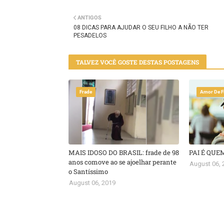
Twitt
ANTIGOS
er
08 DICAS PARA AJUDAR O SEU FILHO A NÃO TER
PESADELOS
TALVEZ VOCÊ GOSTE DESTAS POSTAGENS
Frade
Amor De F
MAIS IDOSO DO BRASIL: frade de 98
PAI É QUE
anos comove ao se ajoelhar perante
August 06, 
o Santíssimo
August 06, 2019