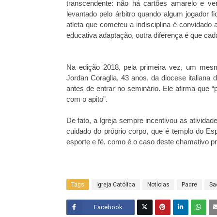
transcendente: não há cartões amarelo e ve
levantado pelo árbitro quando algum jogador 
atleta que cometeu a indisciplina é convidado a
educativa adaptação, outra diferença é que ca
Na edição 2018, pela primeira vez, um mesmo
Jordan Coraglia, 43 anos, da diocese italiana de
antes de entrar no seminário. Ele afirma que 
com o apito”.
De fato, a Igreja sempre incentivou as ativid
cuidado do próprio corpo, que é templo do Espí
esporte e fé, como é o caso deste chamativo p
Tags
Igreja Católica
Notícias
Padre
Sa
Facebook