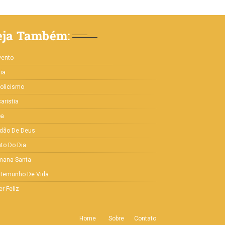
eja Também:
vento
lia
olicismo
aristia
pa
rdão De Deus
to Do Dia
mana Santa
stemunho De Vida
er Feliz
Home
Sobre
Contato