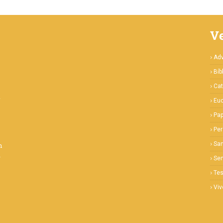
V
Ad
Bíb
Cat
e
Euc
Pa
Pe
San
m
a
Se
Te
Viv