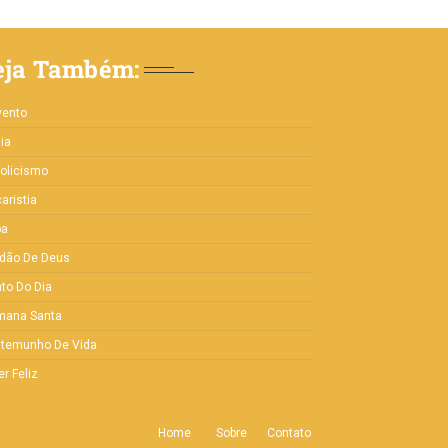
eja Também:
vento
lia
olicismo
aristia
pa
rdão De Deus
to Do Dia
mana Santa
stemunho De Vida
er Feliz
Home
Sobre
Contato