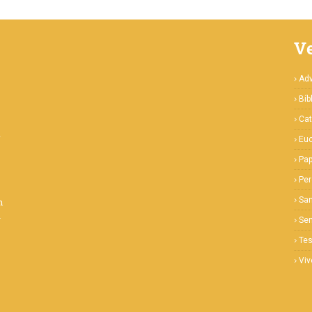
V
Ad
Bíb
Cat
e
Euc
Pa
Pe
San
m
a
Se
Te
Viv