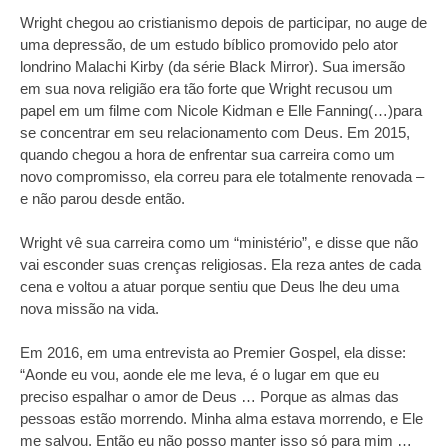
Wright chegou ao cristianismo depois de participar, no auge de
uma depressão, de um estudo bíblico promovido pelo ator
londrino Malachi Kirby (da série Black Mirror). Sua imersão
em sua nova religião era tão forte que Wright recusou um
papel em um filme com Nicole Kidman e Elle Fanning(…)para
se concentrar em seu relacionamento com Deus. Em 2015,
quando chegou a hora de enfrentar sua carreira como um
novo compromisso, ela correu para ele totalmente renovada –
e não parou desde então.
Wright vê sua carreira como um “ministério”, e disse que não
vai esconder suas crenças religiosas. Ela reza antes de cada
cena e voltou a atuar porque sentiu que Deus lhe deu uma
nova missão na vida.
Em 2016, em uma entrevista ao Premier Gospel, ela disse:
“Aonde eu vou, aonde ele me leva, é o lugar em que eu
preciso espalhar o amor de Deus … Porque as almas das
pessoas estão morrendo. Minha alma estava morrendo, e Ele
me salvou. Então eu não posso manter isso só para mim …