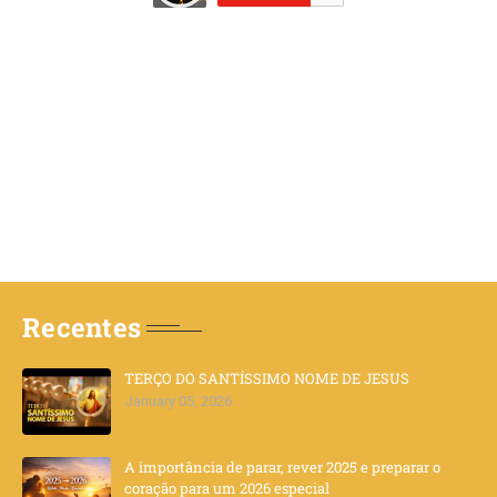
Recentes
TERÇO DO SANTÍSSIMO NOME DE JESUS
January 05, 2026
A importância de parar, rever 2025 e preparar o
coração para um 2026 especial