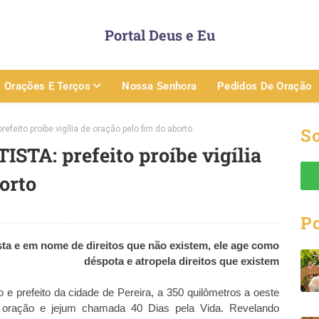
Portal Deus e Eu
Orações E Terços
Nossa Senhora
Pedidos De Oração
eito proíbe vigília de oração pelo fim do aborto
So
A: prefeito proíbe vigília
orto
P
a e em nome de direitos que não existem, ele age como
déspota e atropela direitos que existem
o e prefeito da cidade de Pereira, a 350 quilômetros a oeste
da oração e jejum chamada 40 Dias pela Vida. Revelando