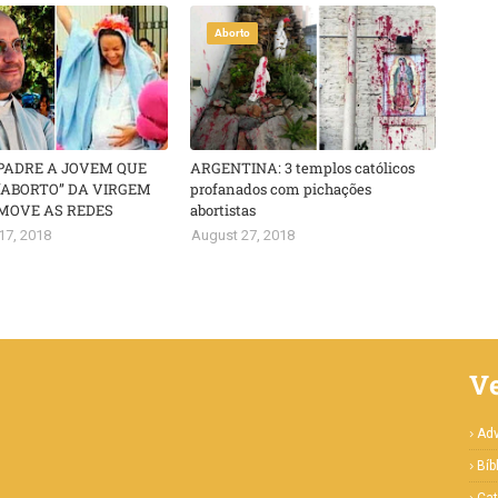
Aborto
 PADRE A JOVEM QUE
ARGENTINA: 3 templos católicos
“ABORTO” DA VIRGEM
profanados com pichações
MOVE AS REDES
abortistas
17, 2018
August 27, 2018
V
Ad
Bíb