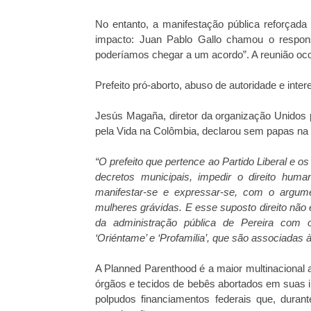
No entanto, a manifestação pública reforçada
impacto: Juan Pablo Gallo chamou o respon
poderíamos chegar a um acordo”. A reunião ocor
Prefeito pró-aborto, abuso de autoridade e inter
Jesús Magaña, diretor da organização Unidos p
pela Vida na Colômbia, declarou sem papas na 
“O prefeito que pertence ao Partido Liberal e o
decretos municipais, impedir o direito hum
manifestar-se e expressar-se, com o argume
mulheres grávidas. E esse suposto direito não 
da administração pública de Pereira com 
‘Oriéntame’ e ‘Profamilia’, que são associadas
A Planned Parenthood é a maior multinacional 
órgãos e tecidos de bebês abortados em suas i
polpudos financiamentos federais que, dura