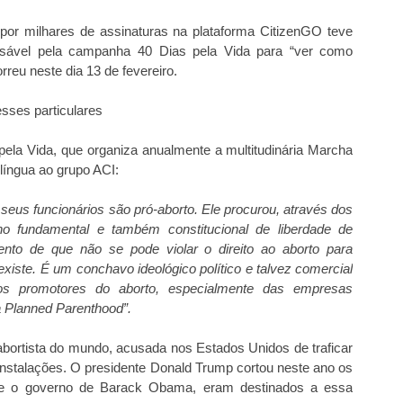
 por milhares de assinaturas na plataforma CitizenGO teve
sável pela campanha 40 Dias pela Vida para “ver como
reu neste dia 13 de fevereiro.
esses particulares
ela Vida, que organiza anualmente a multitudinária Marcha
língua ao grupo ACI:
s seus funcionários são pró-aborto. Ele procurou, através dos
ano fundamental e também constitucional de liberdade de
nto de que não se pode violar o direito ao aborto para
existe. É um conchavo ideológico político e talvez comercial
os promotores do aborto, especialmente das empresas
 à Planned Parenthood”.
abortista do mundo, acusada nos Estados Unidos de traficar
nstalações. O presidente Donald Trump cortou neste ano os
nte o governo de Barack Obama, eram destinados a essa