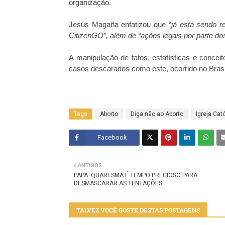
organização.
Jesús Magaña enfatizou que “
já está sendo r
CitizenGO”, além de “ações legais por parte dos
A manipulação de fatos, estatísticas e concei
casos descarados como este, ocorrido no Bras
Tags
Aborto
Diga não ao Aborto
Igreja Cat
Facebook
Twitt
ANTIGOS
er
PAPA: QUARESMA É TEMPO PRECIOSO PARA
DESMASCARAR AS TENTAÇÕES
TALVEZ VOCÊ GOSTE DESTAS POSTAGENS