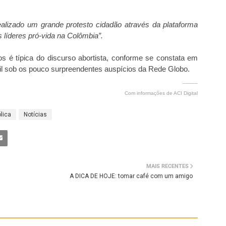
ealizado um grande protesto cidadão através da plataforma
 líderes pró-vida na Colômbia”.
tos é típica do discurso abortista, conforme se constata em
il sob os pouco surpreendentes auspícios da Rede Globo.
_____
Com informações de ACI Digital
ólica
Notícias
MAIS RECENTES
A DICA DE HOJE: tomar café com um amigo