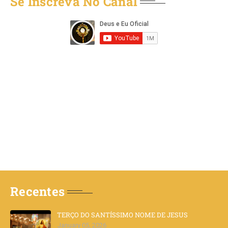
Se Inscreva No Canal
Recentes
TERÇO DO SANTÍSSIMO NOME DE JESUS
January 05, 2026