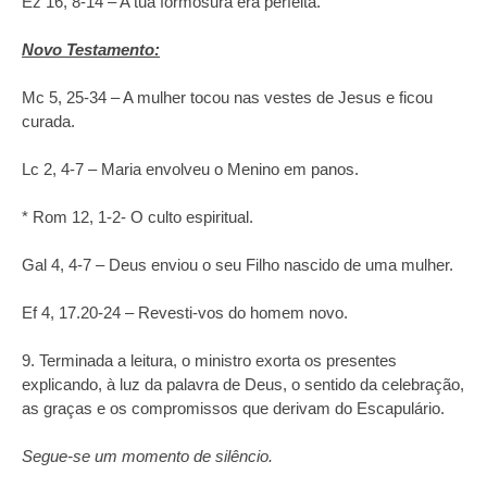
Ez 16, 8‑14 – A tua formosura era perfeita.
Novo Testamento:
Mc 5, 25-34 – A mulher tocou nas vestes de Jesus e ficou
curada.
Lc 2, 4‑7 – Maria envolveu o Menino em panos.
* Rom 12, 1‑2- O culto espiritual.
Gal 4, 4-7 – Deus enviou o seu Filho nascido de uma mulher.
Ef 4, 17.20‑24 – Revesti-vos do homem novo.
9. Terminada a leitura, o ministro exorta os presentes
explicando, à luz da palavra de Deus, o sentido da celebração,
as graças e os compromissos que derivam do Escapulário.
Segue-se um momento de silêncio.