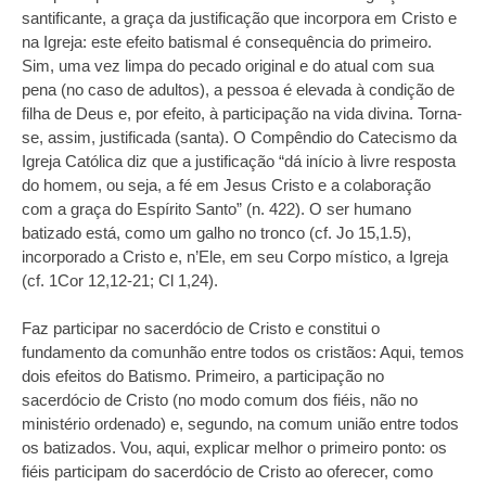
santificante, a graça da justificação que incorpora em Cristo e
na Igreja: este efeito batismal é consequência do primeiro.
Sim, uma vez limpa do pecado original e do atual com sua
pena (no caso de adultos), a pessoa é elevada à condição de
filha de Deus e, por efeito, à participação na vida divina. Torna-
se, assim, justificada (santa). O Compêndio do Catecismo da
Igreja Católica diz que a justificação “dá início à livre resposta
do homem, ou seja, a fé em Jesus Cristo e a colaboração
com a graça do Espírito Santo” (n. 422). O ser humano
batizado está, como um galho no tronco (cf. Jo 15,1.5),
incorporado a Cristo e, n’Ele, em seu Corpo místico, a Igreja
(cf. 1Cor 12,12-21; Cl 1,24).
Faz participar no sacerdócio de Cristo e constitui o
fundamento da comunhão entre todos os cristãos: Aqui, temos
dois efeitos do Batismo. Primeiro, a participação no
sacerdócio de Cristo (no modo comum dos fiéis, não no
ministério ordenado) e, segundo, na comum união entre todos
os batizados. Vou, aqui, explicar melhor o primeiro ponto: os
fiéis participam do sacerdócio de Cristo ao oferecer, como