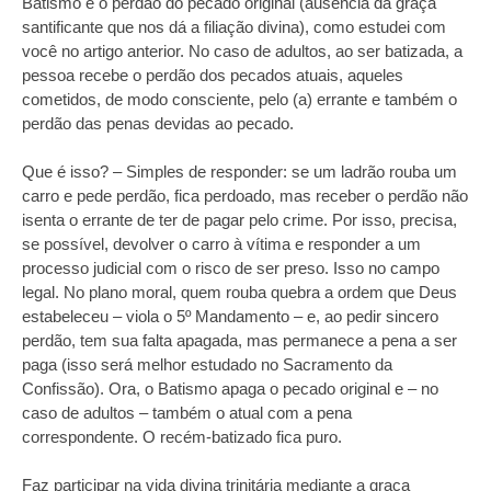
Batismo é o perdão do pecado original (ausência da graça
santificante que nos dá a filiação divina), como estudei com
você no artigo anterior. No caso de adultos, ao ser batizada, a
pessoa recebe o perdão dos pecados atuais, aqueles
cometidos, de modo consciente, pelo (a) errante e também o
perdão das penas devidas ao pecado.
Que é isso? – Simples de responder: se um ladrão rouba um
carro e pede perdão, fica perdoado, mas receber o perdão não
isenta o errante de ter de pagar pelo crime. Por isso, precisa,
se possível, devolver o carro à vítima e responder a um
processo judicial com o risco de ser preso. Isso no campo
legal. No plano moral, quem rouba quebra a ordem que Deus
estabeleceu – viola o 5º Mandamento – e, ao pedir sincero
perdão, tem sua falta apagada, mas permanece a pena a ser
paga (isso será melhor estudado no Sacramento da
Confissão). Ora, o Batismo apaga o pecado original e – no
caso de adultos – também o atual com a pena
correspondente. O recém-batizado fica puro.
Faz participar na vida divina trinitária mediante a graça