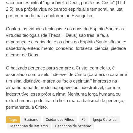
sacrifício espiritual “agradável a Deus, por Jesus Cristo” (1Pd
2,5), sua própria vida no campo espiritual e temporal, na luta
por um mundo mais conforme ao Evangelho.
Confere as virtudes teologais e os dons do Espírito Santo: as
virtudes teologais (de Theos = Deus) são três: a fé, a
esperança e a caridade, e os dons do Espírito Santo são sete:
sabedoria, entendimento, conselho, fortaleza, ciência, piedade
e temor de Deus.
O batizado pertence para sempre a Cristo: com efeito, é
assinalado com o selo indelével de Cristo (caráter): o caráter é
um sinal distintivo, marca ou “selo espiritual” impresso na
alma humana de modo inapagável ou indestrutível, como é
indestrutível essa própria alma. Nenhuma força humana ou
extra humana pode tirar do fiel a marca batismal de pertença,
permanente, a Cristo.
Tags
Batismo
Cuidar dos Filhos
Fé
Igreja Católica
Madrinhas de Batismo
Padrinhos de batismo