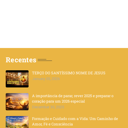
Recentes
TERÇO DO SANTÍSSIMO NOME DE JESUS
January 05, 2026
A importância de parar, rever 2025 e preparar o
coração para um 2026 especial
December 30, 2025
Formação e Cuidado com a Vida: Um Caminho de
Amor, Fé e Consciência