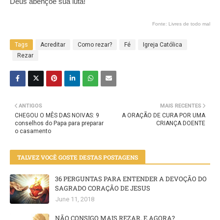
Deus abençoe sua luta!
Fonte: Livres de todo mal
Tags
Acreditar
Como rezar?
Fé
Igreja Católica
Rezar
ANTIGOS
MAIS RECENTES
CHEGOU O MÊS DAS NOIVAS: 9
A ORAÇÃO DE CURA POR UMA
conselhos do Papa para preparar
CRIANÇA DOENTE
o casamento
TALVEZ VOCÊ GOSTE DESTAS POSTAGENS
36 PERGUNTAS PARA ENTENDER A DEVOÇÃO DO
SAGRADO CORAÇÃO DE JESUS
June 11, 2018
NÃO CONSIGO MAIS REZAR, E AGORA?