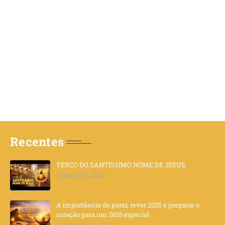
Recentes
TERÇO DO SANTÍSSIMO NOME DE JESUS
January 05, 2026
A importância de parar, rever 2025 e preparar o
coração para um 2026 especial
December 30, 2025