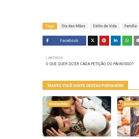
Tags
Dia das Mães
Estilo de Vida
Família
Facebook
Twitt
ANTIGOS
er
O QUE QUER DIZER CADA PETIÇÃO DO PAI-NOSSO?
TALVEZ VOCÊ GOSTE DESTAS POSTAGENS
Dia Das Mães
Dia Das M