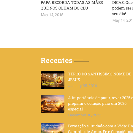
PAPA RECORDA TODAS AS MÃES
DICAS: Que
QUE NOS OLHAM DO CÉU
podem ser 
seu dia!
May 14, 2018
May 14, 201
Recentes
TERÇO DO SANTÍSSIMO NOME DE
JESUS
January 05, 2026
A importância de parar, rever 2025 
preparar o coração para um 2026
especial
December 30, 2025
Formação e Cuidado com a Vida: U
Caminho de Amor, Fé e Consciênci