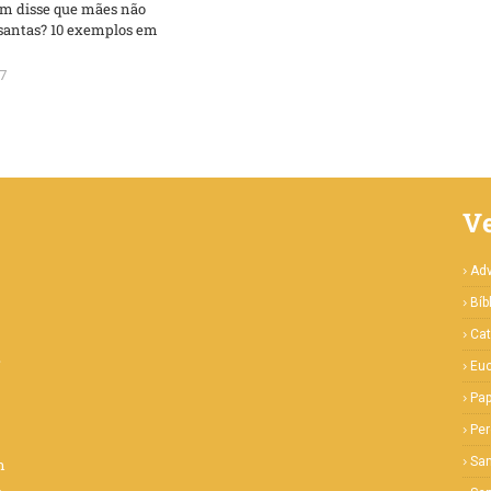
m disse que mães não
santas? 10 exemplos em
7
V
Ad
Bíb
Cat
e
Euc
Pa
Pe
San
m
a