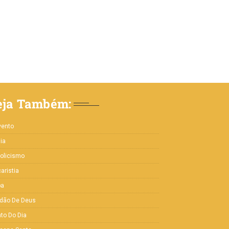
eja Também:
vento
lia
olicismo
aristia
pa
rdão De Deus
to Do Dia