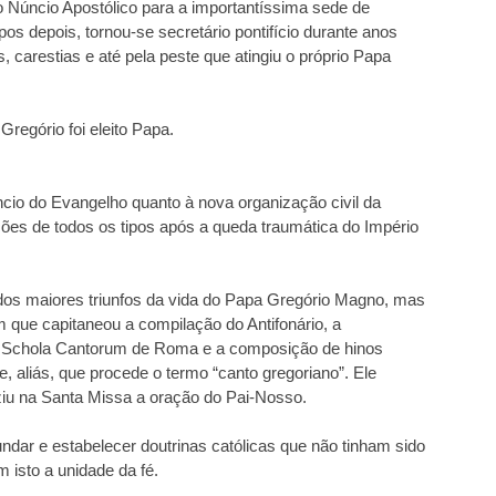
o Núncio Apostólico para a importantíssima sede de
s depois, tornou-se secretário pontifício durante anos
, carestias e até pela peste que atingiu o próprio Papa
regório foi eleito Papa.
núncio do Evangelho quanto à nova organização civil da
ões de todos os tipos após a queda traumática do Império
 dos maiores triunfos da vida do Papa Gregório Magno, mas
que capitaneou a compilação do Antifonário, a
a Schola Cantorum de Roma e a composição de hinos
e, aliás, que procede o termo “canto gregoriano”. Ele
uziu na Santa Missa a oração do Pai-Nosso.
dar e estabelecer doutrinas católicas que não tinham sido
m isto a unidade da fé.