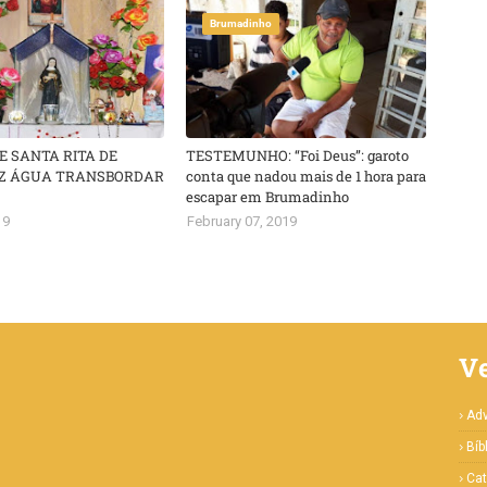
Brumadinho
 SANTA RITA DE
TESTEMUNHO: “Foi Deus”: garoto
AZ ÁGUA TRANSBORDAR
conta que nadou mais de 1 hora para
escapar em Brumadinho
19
February 07, 2019
V
Ad
Bíb
Cat