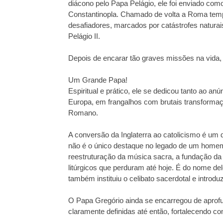
diácono pelo Papa Pelágio, ele foi enviado com
Constantinopla. Chamado de volta a Roma tempo
desafiadores, marcados por catástrofes naturais
Pelágio II.
Depois de encarar tão graves missões na vida, G
Um Grande Papa!
Espiritual e prático, ele se dedicou tanto ao a
Europa, em frangalhos com brutais transformaç
Romano.
A conversão da Inglaterra ao catolicismo é um
não é o único destaque no legado de um homem 
reestruturação da música sacra, a fundação d
litúrgicos que perduram até hoje. É do nome del
também instituiu o celibato sacerdotal e introd
O Papa Gregório ainda se encarregou de aprofun
claramente definidas até então, fortalecendo co