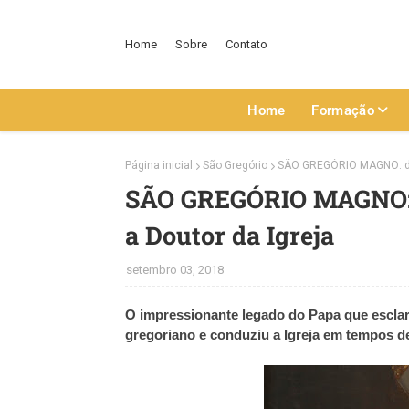
Home
Sobre
Contato
Home
Formação
Página inicial
São Gregório
SÃO GREGÓRIO MAGNO: de p
SÃO GREGÓRIO MAGNO: d
a Doutor da Igreja
setembro 03, 2018
O impressionante legado do Papa que esclarec
gregoriano e conduziu a Igreja em tempos de