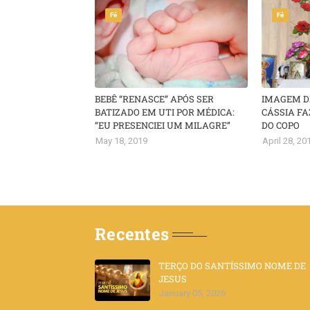
Fé
Fé
BEBÊ “RENASCE” APÓS SER
IMAGEM DE
BATIZADO EM UTI POR MÉDICA:
CÁSSIA F
“EU PRESENCIEI UM MILAGRE”
DO COPO
May 18, 2019
April 28, 20
Recentes
TERÇO DO SANTÍSSIMO NOME DE
JESUS
January 05, 2026