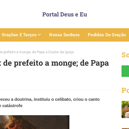
Portal Deus e Eu
Orações E Terços
Nossa Senhora
Pedidos De Oração
refeito a monge; de Papa a Doutor da Igreja
So
e prefeito a monge; de Papa
P
eu a doutrina, instituiu o celibato, criou o canto
 catástrofe