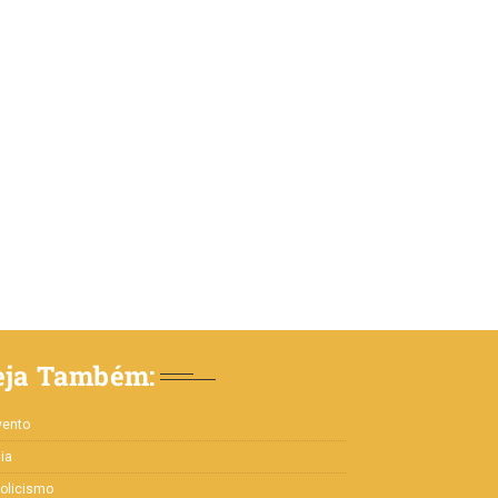
eja Também:
vento
lia
olicismo