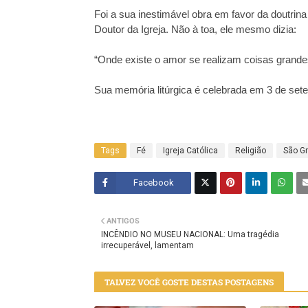
Foi a sua inestimável obra em favor da doutrin
Doutor da Igreja. Não à toa, ele mesmo dizia:
“Onde existe o amor se realizam coisas grande
Sua memória litúrgica é celebrada em 3 de set
Tags
Fé
Igreja Católica
Religião
São Gr
Facebook
Twitt
ANTIGOS
er
INCÊNDIO NO MUSEU NACIONAL: Uma tragédia
irrecuperável, lamentam
TALVEZ VOCÊ GOSTE DESTAS POSTAGENS