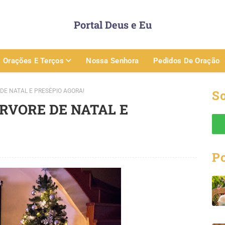
Portal Deus e Eu
Orações E Terços
Nossa Senhora
Pedidos De Oração
E NATAL E PRESÉPIO AGORA!
So
RVORE DE NATAL E
P