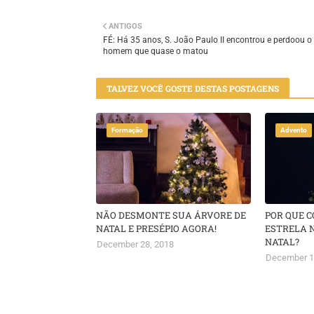
Twitt
ANTIGOS
er
FÉ: Há 35 anos, S. João Paulo II encontrou e perdoou o
homem que quase o matou
TALVEZ VOCÊ GOSTE DESTAS POSTAGENS
Formação
Advento
NÃO DESMONTE SUA ÁRVORE DE
POR QUE 
NATAL E PRESÉPIO AGORA!
ESTRELA 
NATAL?
December 28, 2018
December 1