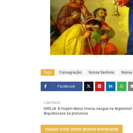
Tags
Consagração
Nossa Senhora
Nossa 
Facebook
Twitt
ANTIGOS
er
IGREJA: A Virgem Maria chorou sangue na Argentina?
Arquidiocese se pronuncia
TALVEZ VOCÊ GOSTE DESTAS POSTAGENS