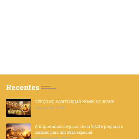
Recentes
TERÇO DO SANTÍSSIMO NOME DE JESUS
January 05, 2026
A importância de parar, rever 2025 e preparar o
coração para um 2026 especial
December 30, 2025